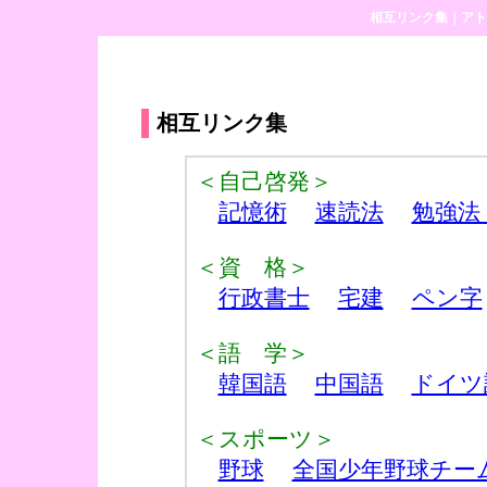
相互リンク集｜アト
相互リンク集
＜自己啓発＞
記憶術
速読法
勉強法
＜資 格＞
行政書士
宅建
ペン字
＜語 学＞
韓国語
中国語
ドイツ
＜スポーツ＞
野球
全国少年野球チー