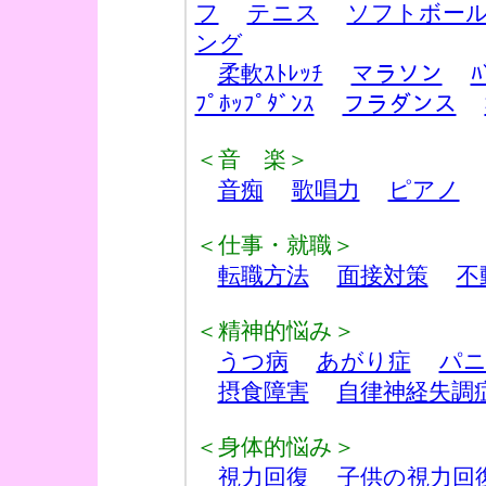
フ
テニス
ソフトボー
ング
柔軟ｽﾄﾚｯﾁ
マラソン
ﾊ
ﾌﾟﾎｯﾌﾟﾀﾞﾝｽ
フラダンス
＜音 楽＞
音痴
歌唱力
ピアノ
＜仕事・就職＞
転職方法
面接対策
不
＜精神的悩み＞
うつ病
あがり症
パニ
摂食障害
自律神経失調
＜身体的悩み＞
視力回復
子供の視力回