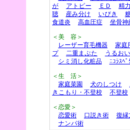
が
アトピー
ＥＤ
精
聴
産み分け
いびき
食道炎
高血圧症
坐骨神
＜美 容＞
レーザー育毛機器
家庭
プ
二重まぶた
うるお
シミ消し化粧品
ﾆｺﾗｽﾍﾟ
＜生 活＞
家庭菜園
犬のしつけ
きこもり・不登校
不登校
＜恋愛＞
恋愛術
口説き術
復縁
ナンパ術