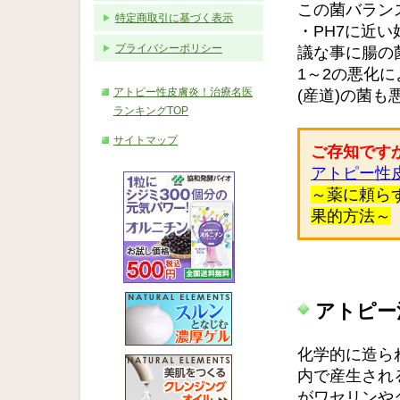
この菌バラン
特定商取引に基づく表示
・PH7に近
プライバシーポリシー
議な事に腸の
1～2の悪化
アトピー性皮膚炎！治療名医
(産道)の菌も
ランキングTOP
サイトマップ
ご存知です
アトピー性
～薬に頼ら
果的方法～
アトピー
化学的に造ら
内で産生され
がワセリンや