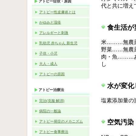
アトピー症状・原因
代と共に増え
アトピー性皮膚炎とは
かゆみと湿疹
食生活が
アレルギーと刺激
米………無農
乳幼児 赤ちゃん 新生児
野菜……無農
子供・小児
肉・魚………
し
大人・成人
アトピーの原因
水が変化
アトピー治療法
塩素添加量の
完治(克服 解消)
病院の一般論
空気汚染
アトピー発症のメカニズム
アトピー食事療法