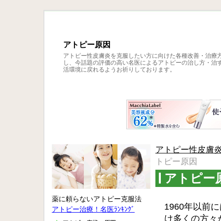
アトピー原因
アトピー性皮膚炎を克服したい方に向けた各種改善・治療
し、今話題の評価の高い名医によるアトピーの治し方・治
活環境に戻れるようお祈りしております。
アトピー性皮膚炎
トピー原因
アトピー
薬に頼らないアトピー克服法
1960年以
アトピー治療！名医ﾗﾝｷﾝｸﾞ
け多くの方々